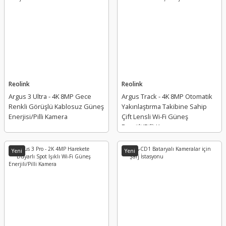
Reolink
Reolink
Argus 3 Ultra - 4K 8MP Gece
Argus Track - 4K 8MP Otomatik
Renkli Görüşlü Kablosuz Güneş
Yakınlaştırma Takibine Sahip
Enerjisi/Pilli Kamera
Çift Lensli Wi-Fi Güneş
Enerjili/Pilli Kamera
Yeni
Yeni