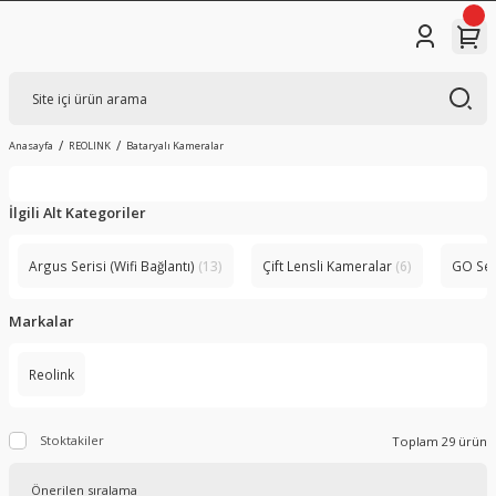
Anasayfa
REOLINK
Bataryalı Kameralar
İlgili Alt Kategoriler
Argus Serisi (Wifi Bağlantı)
(13)
Çift Lensli Kameralar
(6)
GO Ser
Markalar
Reolink
Stoktakiler
Toplam 29 ürün