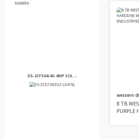
DS-2CFS04/4G 4MP SOL ...
western di
8 TB WES
PURPLE 
7/24 DVR