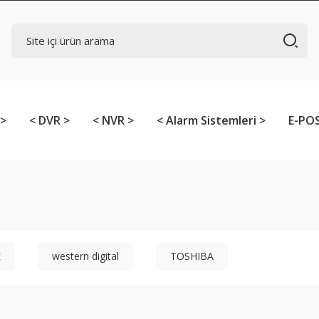
 >
< DVR >
< NVR >
< Alarm Sistemleri >
E-POS
E
western digital
TOSHIBA