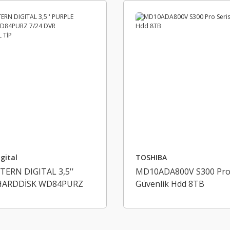
gital
TOSHIBA
TERN DIGITAL 3,5''
MD10ADA800V S300 Pro 
HARDDİSK WD84PURZ
Güvenlik Hdd 8TB
 ENDÜSTRİYEL TİP