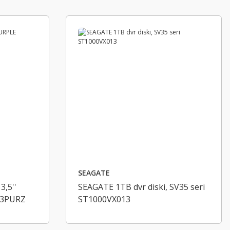
SEAGATE
,5''
SEAGATE 1TB dvr diski, SV35 seri
43PURZ
ST1000VX013
TİP