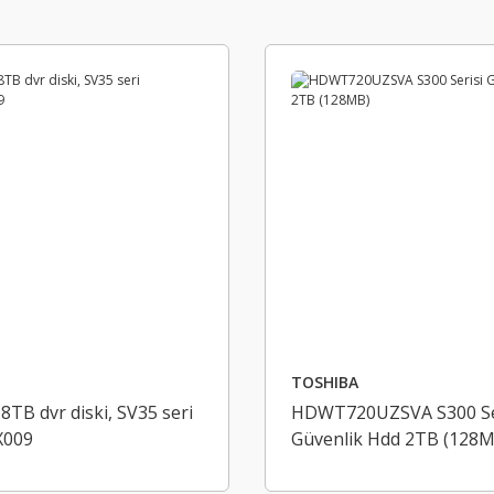
TOSHIBA
TB dvr diski, SV35 seri
HDWT720UZSVA S300 Se
X009
Güvenlik Hdd 2TB (128