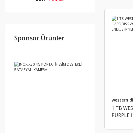
Sponsor Ürünler
western di
1 TB WES
PURPLE 
7/24 DVR