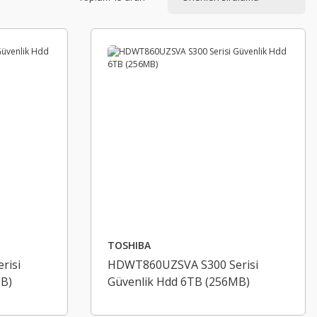
TOSHIBA
risi
HDWT860UZSVA S300 Serisi
MB)
Güvenlik Hdd 6TB (256MB)