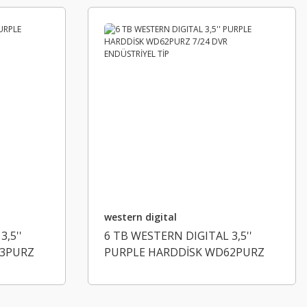
western digital
,5''
6 TB WESTERN DIGITAL 3,5''
23PURZ
PURPLE HARDDİSK WD62PURZ
TİP
7/24 DVR ENDÜSTRİYEL TİP