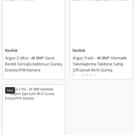
Hikvision
DS-2CFS04/4G 4MP SOLAR 4G BULLET KAMERA
Hikvision
DS-7616NXI-I2/VPro 16 Kanal AcuSeek NVR
Reolink
Reolink
Argus 3 Ultra - 4K 8MP Gece
Argus Track - 4K 8MP Otomatik
Renkli Görüşlü Kablosuz Güneş
Yakınlaştırma Takibine Sahip
Enerjisi/Pilli Kamera
Çift Lensli Wi-Fi Güneş
Enerjili/Pilli Kamera
Yeni
Yeni