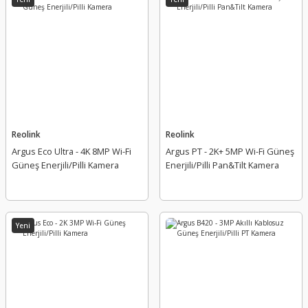
CAS DUMAN DEDEKTÖRÜ TEST SPREYİ ( 200 ML )
Hikvision
Reolink
Reolink
DS-2CFS04/4G 4MP SOLAR 4G BULLET KAMERA
Argus Eco Ultra - 4K 8MP Wi-Fi
Argus PT - 2K+ 5MP Wi-Fi Güneş
Güneş Enerjili/Pilli Kamera
Enerjili/Pilli Pan&Tilt Kamera
Yeni
Yeni