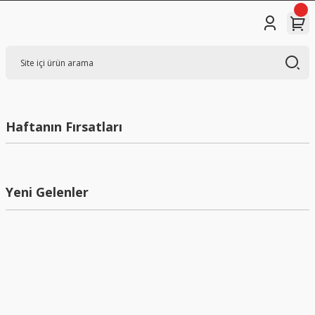
İNCELE
Haftanın Fırsatları
İNCELE
Yeni
ColorVu Kameralar ile tanışın.
Yeni Gelenler
İNCELE
Yeni
Solar Enerjili Kameralar
Esnek güvenlik, sürdürülebilir güç...
İNCELE