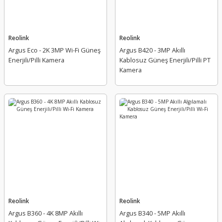
Reolink
Reolink
Argus Eco - 2K 3MP Wi-Fi Güneş
Argus B420 - 3MP Akıllı
Hikvision
Enerjili/Pilli Kamera
Kablosuz Güneş Enerjili/Pilli PT
DS-2CFSP4/4G 4MP SOLAR 4G PT KAMERA
Kamera
CAS YÜKSEK BASINÇLI DEDEKTÖR TEMİZLEME (HAVA) SPREYİ ( 400 ML )
Yeni
Yeni
Yeni
Hikvision
Hikvision
Reolink
Reolink
DS-UPS3000 3000VA UPS
DS-UPS2000 2000VA UPS
Argus B360 - 4K 8MP Akıllı
Argus B340 - 5MP Akıllı