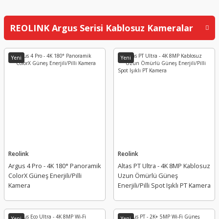
İNCELE
REOLINK Argus Serisi Kablosuz Kameralar
REOLINK ColorX Kameralar
APROX CCTV
İNCELE
Yeni
Yeni
INOX
INOX X30 4G PORTATİF ESİM DESTEKLİ BATARYALI KAMERA
INOX
INOX X30 4G PORTATİF ESİM DESTEKLİ BATARYALI KAMERA
Reolink
Reolink
Argus 4 Pro - 4K 180° Panoramik
Altas PT Ultra - 4K 8MP Kablosuz
Yeni
ColorX Güneş Enerjili/Pilli
Uzun Ömürlü Güneş
Kamera
Enerjili/Pilli Spot Işıklı PT Kamera
Yeni
Yeni