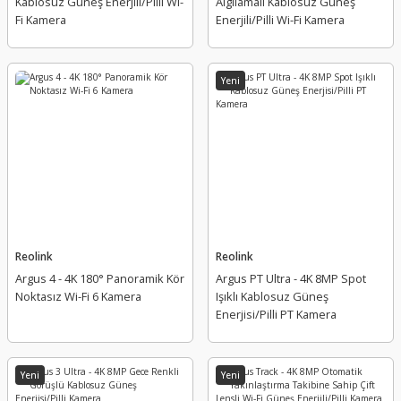
Kablosuz Güneş Enerjili/Pilli Wi-
Algılamalı Kablosuz Güneş
Fi Kamera
Enerjili/Pilli Wi-Fi Kamera
Yeni
Yeni
Yeni
Hikvision
DS-2CFSP4/4G 4MP SOLAR 4G PT KAMERA
Hikvision
Hikvision
DS-UPS600 600VA UPS
Yeni
DS-UPS1000 1000VA UPS
Reolink
Reolink
Argus 4 - 4K 180° Panoramik Kör
Argus PT Ultra - 4K 8MP Spot
Yeni
Noktasız Wi-Fi 6 Kamera
Işıklı Kablosuz Güneş
Enerjisi/Pilli PT Kamera
Yeni
Yeni