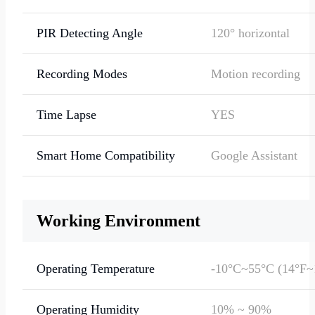
PIR Detecting Angle
120° horizontal
Recording Modes
Motion recording
Time Lapse
YES
Smart Home Compatibility
Google Assistant
Cloud Storage
Supports Reolink C
(available in selecte
Working Environment
countries)
Operating Temperature
-10°C~55°C (14°F~
Operating Humidity
10% ~ 90%