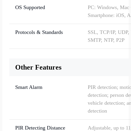
OS Supported
PC: Windows, Mac
Smartphone: iOS, A
Protocols & Standards
SSL, TCP/IP, UDP,
SMTP, NTP, P2P
User Access
Max. 12 simultaneo
streams (2 main & 
Other Features
streams)
Smart Alarm
PIR detection; moti
detection; person de
vehicle detection; a
detection
PIR Detecting Distance
Adjustable, up to 11