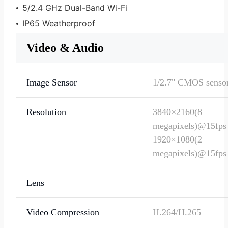
5/2.4 GHz Dual-Band Wi-Fi
IP65 Weatherproof
Video & Audio
Image Sensor
1/2.7" CMOS senso
Resolution
3840×2160(8
megapixels)@15fps
1920×1080(2
megapixels)@15fps
Lens
Video Compression
H.264/H.265