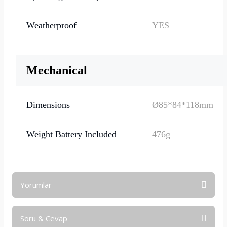
Weatherproof
YES
Mechanical
Dimensions
Ø85*84*118mm
Weight Battery Included
476g
Yorumlar
Soru & Cevap
Bu ürüne ilk yorumu siz yapın!