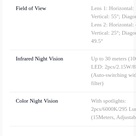
Field of View
Lens 1: Horizontal: 
Vertical: 55°; Diago
Lens 2: Horizontal: 
Vertical: 25°; Diago
49.5°
Infrared Night Vision
Up to 30 meters (100
LED: 2pcs/2.15W/
(Auto-switching wit
filter)
Color Night Vision
With spotlights:
2pcs/6000K/295 L
(15Meters, Adjustab
Frame Rate
Main stream: 10fps 