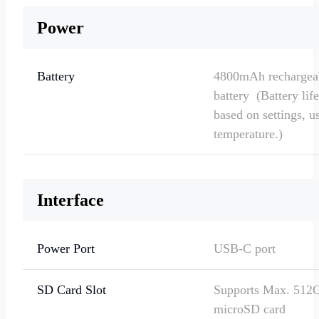
(default: 15fps)
Power
Sub stream: 10fps -
(default: 15fps)
Battery
4800mAh rechargea
battery (Battery life
Code Rate
Main stream: 1024K
based on settings, 
4096Kbps (default:
temperature.)
2048Kbps)
Sub stream: 64Kbps
672Kbps (default: 
Solar
Reolink Solar Panel
Interface
Audio
Two-way audio
Power Port
USB-C port
SD Card Slot
Supports Max. 512
microSD card