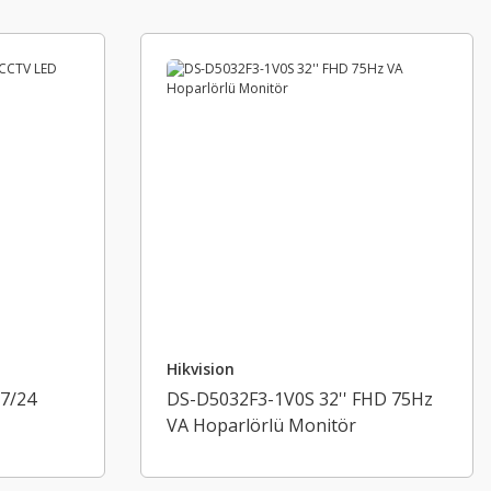
Hikvision
7/24
DS-D5032F3-1V0S 32'' FHD 75Hz
VA Hoparlörlü Monitör