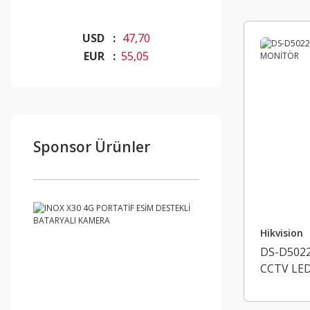
USD :
47,70
EUR :
55,05
Sponsor Ürünler
Hikvision
DS-D5022
CCTV LE