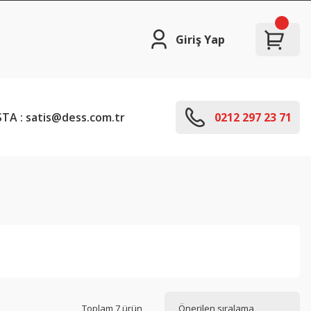
Giriş Yap
TA : satis@dess.com.tr
0212 297 23 71
Toplam 7 ürün