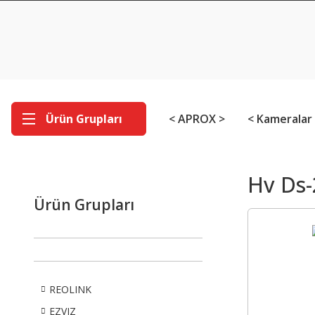
Ürün Grupları
< APROX >
< Kameralar
Hv Ds-
Ürün Grupları
REOLINK
EZVIZ