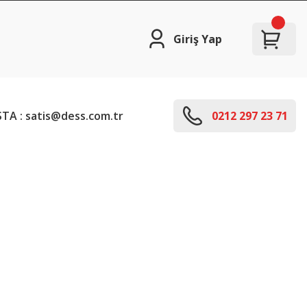
Giriş Yap
TA : satis@dess.com.tr
0212 297 23 71