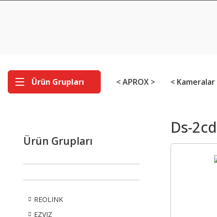
Ürün Grupları
< APROX >
< Kameralar
Ds-2cd
Ürün Grupları
REOLINK
EZVIZ