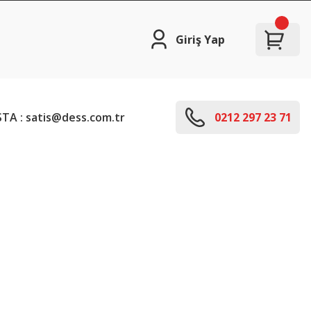
Giriş Yap
TA : satis@dess.com.tr
0212 297 23 71