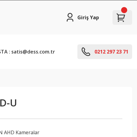
Giriş Yap
TA : satis@dess.com.tr
0212 297 23 71
HD-U
 AHD Kameralar