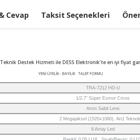
 & Cevap
Taksit Seçenekleri
Öner
eknik Destek Hizmeti ile DESS Elektronik'te en iyi fiyat garan
YENİ ÜYELİK - BAYİLİK TALEP FORMU
TRA-7212 HD-U
1/2.7" Süper Exmor Cmos
4mm Sabit Lens
2 Megapiksel (1920x1080), 4in1 Teknolo
6 Array Led
Renkli: 0.05 LUX , Siyah/Beyaz: 0 L