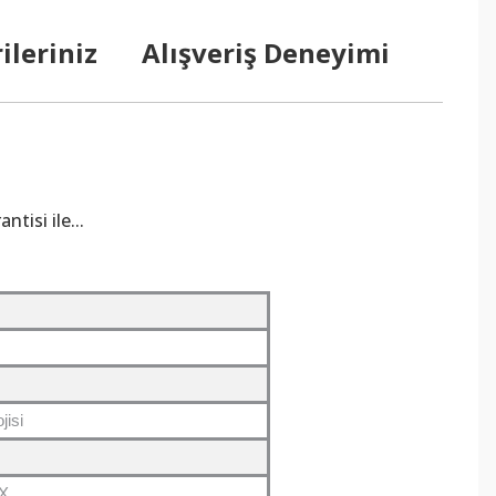
ileriniz
Alışveriş Deneyimi
tisi ile...
jisi
UX