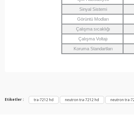
Sinyal Sistemi
Görüntü Modları
Çalışma sıcaklığı
Çalışma Voltajı
Koruma Standartları
Bu ürünün fiyat bilgisi, resim, ürün açıklamalarında ve diğer konul
Görüş ve önerileriniz için teşekkür ederiz.
Ürün resmi kalitesiz, bozuk veya görüntülenemiyor.
Ürün açıklamasında eksik bilgiler bulunuyor.
Etiketler :
tra-7212 hd
neutron tra-7212 hd
neutron tra-7
Ürün bilgilerinde hatalar bulunuyor.
Ürün fiyatı diğer sitelerden daha pahalı.
Bu ürüne benzer farklı alternatifler olmalı.