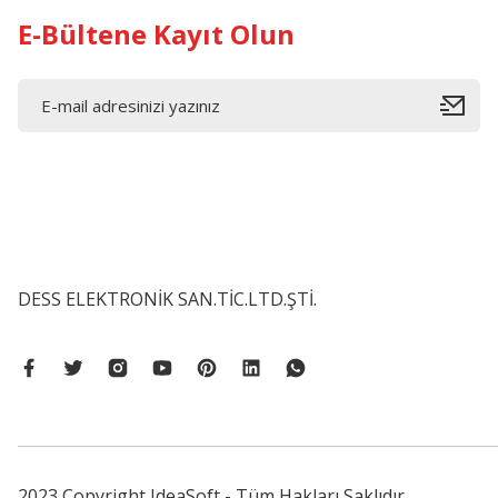
E-Bültene Kayıt Olun
DESS ELEKTRONİK SAN.TİC.LTD.ŞTİ.
2023 Copyright IdeaSoft - Tüm Hakları Saklıdır.