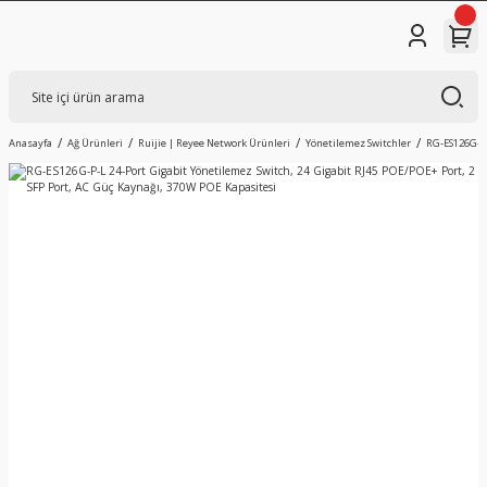
Anasayfa
Ağ Ürünleri
Ruijie | Reyee Network Ürünleri
Yönetilemez Switchler
RG-ES126G-P-