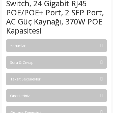
Switch, 24 Gigabit RJ45
POE/POE+ Port, 2 SFP Port,
AC Güç Kaynağı, 370W POE
Kapasitesi
Yorumlar
Soru & Cevap
Bu ürüne ilk yorumu siz yapın!
Taksit Seçenekleri
Yorum Yaz
Ürün hakkında henüz soru sorulmamış.
Önerileriniz
Soru Sor
Bu ürünün fiyat bilgisi, resim, ürün açıklamalarında ve diğer
Alışveriş Deneyimi