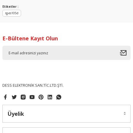
Sitemize ilk yorumu siz yapın!
Ürün resmi kalitesiz, bozuk veya görüntülenemiyor.
Etiketler :
rg-es105d
Ürün açıklamasında eksik bilgiler bulunuyor.
Deneyimini Paylaş
Ürün bilgilerinde hatalar bulunuyor.
Ürün fiyatı diğer sitelerden daha pahalı.
E-Bültene Kayıt Olun
Bu ürüne benzer farklı alternatifler olmalı.
Gönder
DESS ELEKTRONİK SAN.TİC.LTD.ŞTİ.
Üyelik