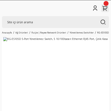
Anasayfa
Ağ Ürünleri
Ruijie | Reyee Network Ürünleri
Yönetilemez Switchler
RG-ES105D 5-