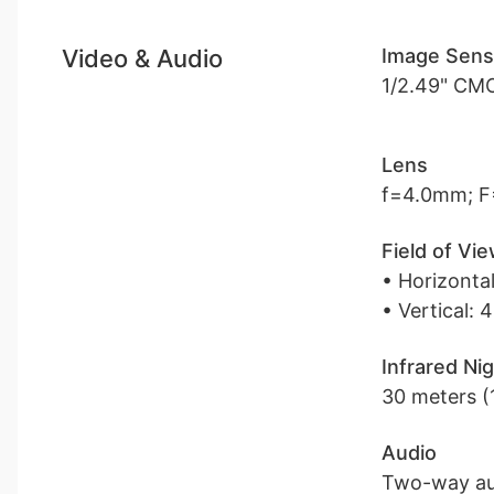
Video & Audio
Image Sens
1/2.49" CM
Lens
f=4.0mm; F=1
Field of Vi
• Horizontal
• Vertical: 
Infrared Nig
30 meters (
Audio
Two-way au