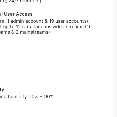
ing; 24/7 recording
l User Access
rs (1 admin account & 19 user accounts);
t up to 12 simultaneous video streams (10
eams & 2 mainstreams)
ty
ing humidity: 10% ~ 90%