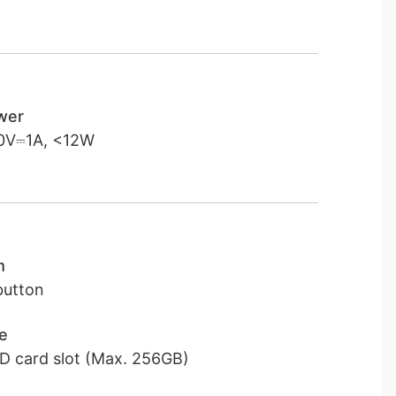
wer
0V⎓1A, <12W
m
button
e
D card slot (Max. 256GB)