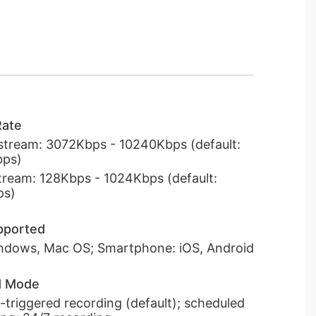
Rate
stream: 3072Kbps - 10240Kbps (default:
bps)
tream: 128Kbps - 1024Kbps (default:
ps)
pported
ndows, Mac OS; Smartphone: iOS, Android
d Mode
-triggered recording (default); scheduled