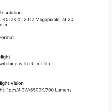
Resolution
t: 4512X2512 (12 Megapixels) at 20
/sec
Format
Night
itching with IR-cut filter
Night Vision
ght: 1pcs/4.3W/6500K/700 Lumens