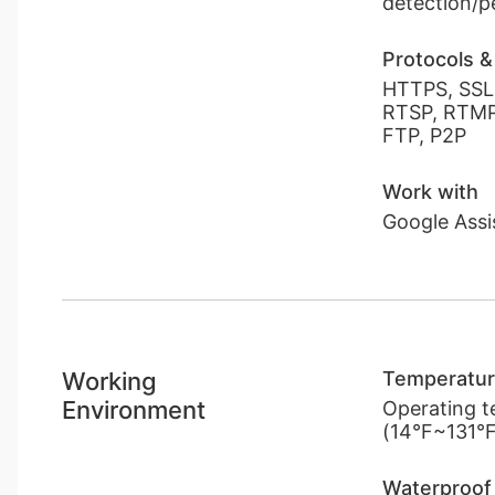
detection/p
Protocols &
HTTPS, SSL,
RTSP, RTMP
FTP, P2P
Work with
Google Assi
Working
Temperatu
Environment
Operating 
(14°F~131°F
Waterproof