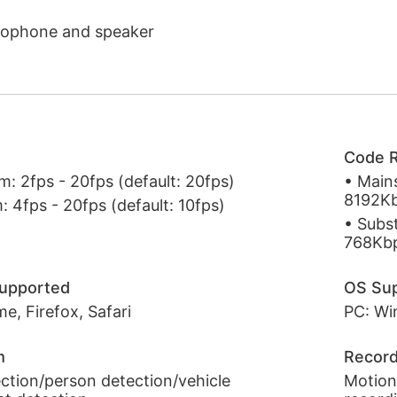
crophone and speaker
Code 
m: 2fps - 20fps (default: 20fps)
• Main
8192K
 4fps - 20fps (default: 10fps)
• Subs
768Kb
upported
OS Su
e, Firefox, Safari
PC: Wi
m
Recor
ction/person detection/vehicle
Motion