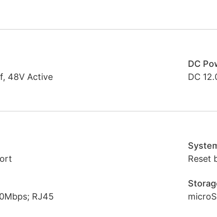
DC Po
f, 48V Active
DC 12.
Syste
ort
Reset 
Storag
0Mbps; RJ45
microS