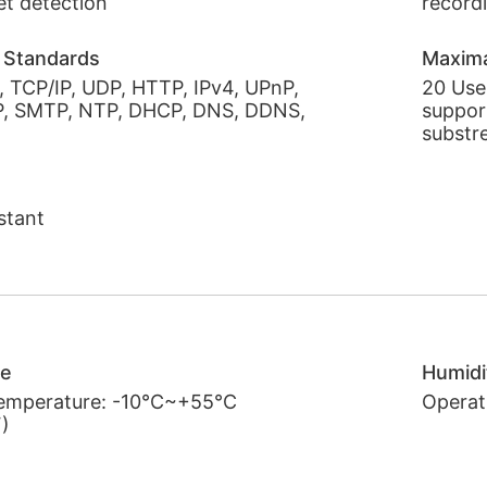
et detection
record
 Standards
Maxima
 TCP/IP, UDP, HTTP, IPv4, UPnP,
20 Use
, SMTP, NTP, DHCP, DNS, DDNS,
suppor
substr
stant
re
Humidi
temperature: -10°C~+55°C
Operat
)