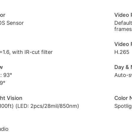
or
Video 
OS Sensor
Defaul
frames
Video 
.6, with IR-cut filter
H.265
ew
Day & 
: 93°
Auto-sw
49°
ht Vision
Color 
100ft) (LED: 2pcs/28mil/850nm)
Spotli
dio