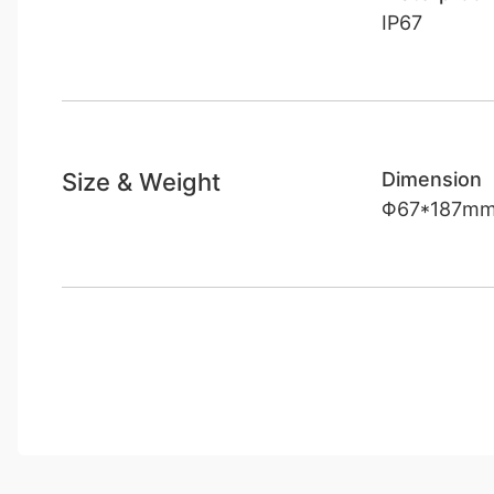
IP67
Size & Weight
Dimension
Φ67*187m
Bu ürünün fiyat bilgisi, resim, ürün açıklamalarında ve diğer konul
Görüş ve önerileriniz için teşekkür ederiz.