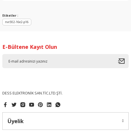
Görüş ve önerileriniz için teşekkür ederiz.
Sitemize ilk yorumu siz yapın!
Ürün resmi kalitesiz, bozuk veya görüntülenemiyor.
Etiketler :
nvr302-16e2-p16
Ürün açıklamasında eksik bilgiler bulunuyor.
Deneyimini Paylaş
Ürün bilgilerinde hatalar bulunuyor.
Ürün fiyatı diğer sitelerden daha pahalı.
E-Bültene Kayıt Olun
Bu ürüne benzer farklı alternatifler olmalı.
Gönder
DESS ELEKTRONİK SAN.TİC.LTD.ŞTİ.
Üyelik