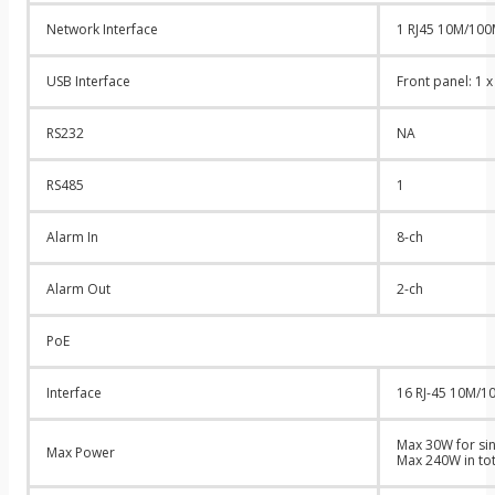
Network Interface
1 RJ45 10M/100M
USB Interface
Front panel: 1 
RS232
NA
RS485
1
Alarm In
8-ch
Alarm Out
2-ch
PoE
Interface
16 RJ-45 10M/10
Max 30W for sin
Max Power
Max 240W in tot