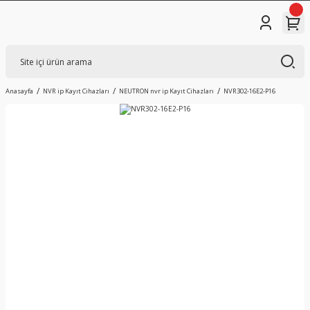
Anasayfa
NVR ip Kayıt Cihazları
NEUTRON nvr ip Kayıt Cihazları
NVR302-16E2-P16