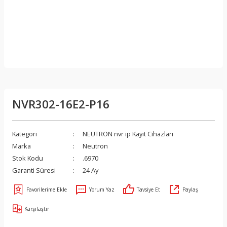
NVR302-16E2-P16
Kategori
NEUTRON nvr ip Kayıt Cihazları
Marka
Neutron
Stok Kodu
.6970
Garanti Süresi
24 Ay
Yorum Yaz
Tavsiye Et
Paylaş
Karşılaştır