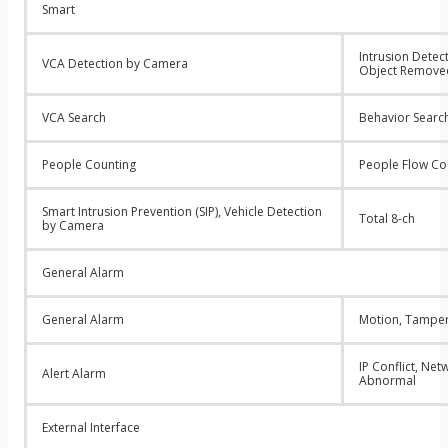
Smart
Intrusion Detec
VCA Detection by Camera
Object Removed
VCA Search
Behavior Search
People Counting
People Flow Co
Smart Intrusion Prevention (SIP), Vehicle Detection
Total 8-ch
by Camera
General Alarm
General Alarm
Motion, Tamper
IP Conflict, Ne
Alert Alarm
Abnormal
External Interface