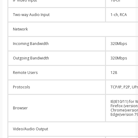
IP Video Input
16-ch
Two-way Audio Input
1-ch, RCA
Network
Incoming Bandwidth
320Mbps
Outgoing Bandwidth
320Mbps
Remote Users
128
Protocols
TCP/IP, P2P, U
IE(IE10/11) for
Firefox (versio
Browser
Chrome(version
Edge(version 7
Video/Audio Output