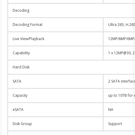
Decoding
Decoding Format
Ultra 265, H.26
Live View/Playback
12MP/8MP/6MP/
Capability
1 x 12MP@30, 2
Hard Disk
SATA
2 SATA interfac
Capacity
up to 10TB for
eSATA
NA
Disk Group
Support