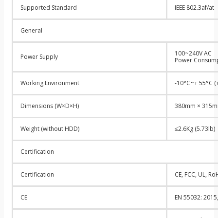
Supported Standard
IEEE 802.3af/at
General
100~240V AC
Power Supply
Power Consumpt
Working Environment
-10°C~+ 55°C (
Dimensions (W×D×H)
380mm × 315mm 
Weight (without HDD)
≤2.6Kg (5.73lb)
Certification
Certification
CE, FCC, UL, Ro
CE
EN 55032: 2015,