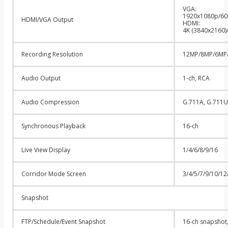
VGA:
1920x1080p/60
HDMI/VGA Output
HDMI:
4K (3840x2160)
Recording Resolution
12MP/8MP/6MP/
Audio Output
1-ch, RCA
Audio Compression
G.711A, G.711U
Synchronous Playback
16-ch
Live View Display
1/4/6/8/9/16
Corridor Mode Screen
3/4/5/7/9/10/12
Snapshot
FTP/Schedule/Event Snapshot
16-ch snapshot,