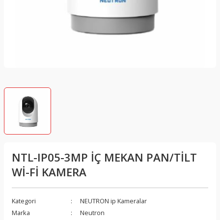
Zilleri
Yeni Sürüm Ürünler
PoE Adaptör
NVR Lokal Kayıt Cihazları
SFP/SFP+ Modüller
NTL-IP05-3MP İÇ MEKAN PAN/TİLT
Wİ-Fİ KAMERA
Kategori
NEUTRON ip Kameralar
Marka
Neutron