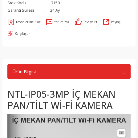
Stok Kodu
.7150
Garanti Süresi
24 Ay
Yorum Yaz
Tavsiye Et
Paylaş
Karşılaştır
Ürün Bilgisi
NTL-IP05-3MP İÇ MEKAN
PAN/TİLT Wİ-Fİ KAMERA