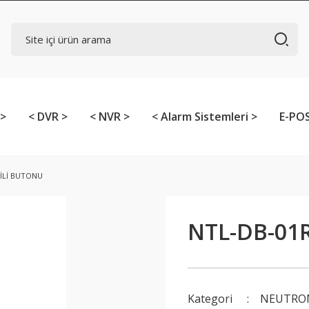
 >
< DVR >
< NVR >
< Alarm Sistemleri >
E-POS
ZİLİ BUTONU
NTL-DB-01R
Kategori
NEUTRON 