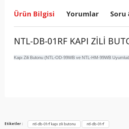
Ürün Bilgisi
Yorumlar
Soru
NTL-DB-01RF KAPI ZİLİ BU
Kapı Zili Butonu (NTL-OD-99WB ve NTL-HM-99WB Uyumlud
Bu ürünün fiyat bilgisi, resim, ürün açıklamalarında ve diğer konul
Görüş ve önerileriniz için teşekkür ederiz.
Ürün resmi kalitesiz, bozuk veya görüntülenemiyor.
Ürün açıklamasında eksik bilgiler bulunuyor.
Etiketler :
ntl-db-01rf kapı zili butonu
ntl-db-01rf
Ürün bilgilerinde hatalar bulunuyor.