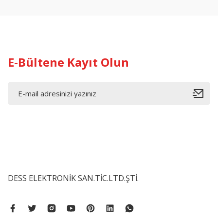
Ürün fiyatı diğer sitelerden daha pahalı.
Bu ürüne benzer farklı alternatifler olmalı.
E-Bültene Kayıt Olun
DESS ELEKTRONİK SAN.TİC.LTD.ŞTİ.