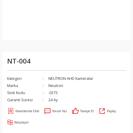
NT-004
Kategori
NEUTRON AHD Kameralar
Marka
Neutron
Stok Kodu
.0373
Garanti Süresi
24 Ay
Yorum Yaz
Tavsiye Et
Paylaş
Karşılaştır