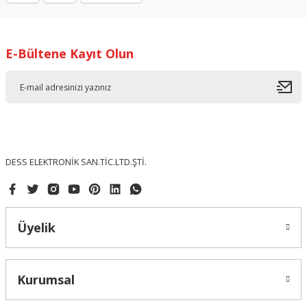
Deneyimini Paylaş
Ürün bilgilerinde hatalar bulunuyor.
Ürün fiyatı diğer sitelerden daha pahalı.
E-Bültene Kayıt Olun
Bu ürüne benzer farklı alternatifler olmalı.
Gönder
DESS ELEKTRONİK SAN.TİC.LTD.ŞTİ.
Üyelik
Kurumsal