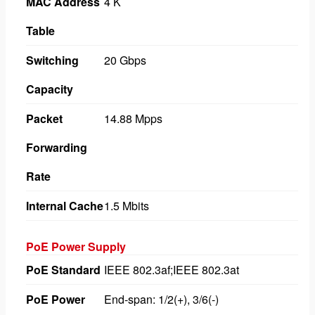
MAC Address
4 K
Table
Switching
20 Gbps
Capacity
Packet
14.88 Mpps
Forwarding
Rate
Internal Cache
1.5 Mbits
PoE Power Supply
PoE Standard
IEEE 802.3af;IEEE 802.3at
PoE Power
End-span: 1/2(+), 3/6(-)