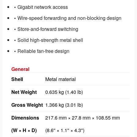
Gigabit network access
Wire-speed forwarding and non-blocking design
Store-and-forward switching
Solid high-strength metal shell
Reliable fan-free design
General
Shell
Metal material
Net Weight
0.635 kg (1.40 lb)
Gross Weight
1.366 kg (3.01 lb)
Dimensions
217.6 mm × 27.8 mm × 108.55 mm
(W × H × D)
(8.6'' × 1.1'' × 4.3'')