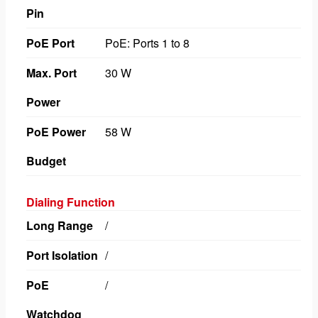
Pin
PoE Port
PoE: Ports 1 to 8
Max. Port
30 W
Power
PoE Power
58 W
Budget
Dialing Function
Long Range
/
Port Isolation
/
PoE
/
Watchdog