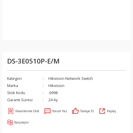
DS-3E0510P-E/M
Kategori
Hikvision Network Switch
Marka
Hikvision
Stok Kodu
.6998
Garanti Süresi
24 Ay
Yorum Yaz
Tavsiye Et
Paylaş
Karşılaştır