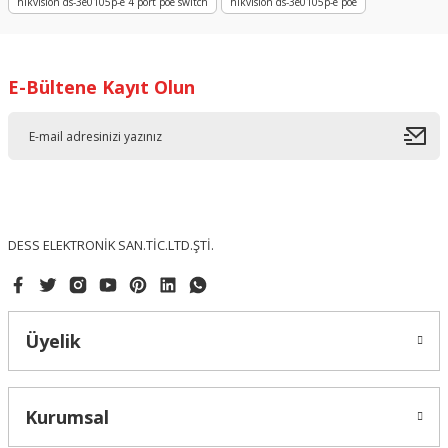
hikvision ds-3e0105p-e 4 port poe switch
hikvision ds-3e0105p-e poe
Bu ürüne benzer farklı alternatifler olmalı.
E-Bültene Kayıt Olun
Gönder
DESS ELEKTRONİK SAN.TİC.LTD.ŞTİ.
Üyelik
Kurumsal