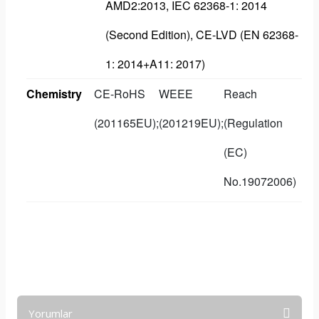
AMD2:2013, IEC 62368-1: 2014
(Second Edition), CE-LVD (EN 62368-
1: 2014+A11: 2017)
Chemistry
CE-RoHS
WEEE
Reach
(201165EU);
(201219EU);
(Regulation
(EC)
No.19072006)
Yorumlar