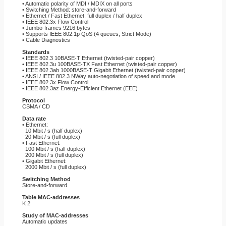
• Automatic polarity of MDI / MDIX on all ports
• Switching Method: store-and-forward
• Ethernet / Fast Ethernet: full duplex / half duplex
• IEEE 802.3x Flow Control
• Jumbo-frames 9216 bytes
• Supports IEEE 802.1p QoS (4 queues, Strict Mode)
• Cable Diagnostics
Standards
• IEEE 802.3 10BASE-T Ethernet (twisted-pair copper)
• IEEE 802.3u 100BASE-TX Fast Ethernet (twisted-pair copper)
• IEEE 802.3ab 1000BASE-T Gigabit Ethernet (twisted-pair copper)
• ANSI / IEEE 802.3 NWay auto-negotiation of speed and mode
• IEEE 802.3x Flow Control
• IEEE 802.3az Energy-Efficient Ethernet (EEE)
Protocol
CSMA / CD
Data rate
• Ethernet:
10 Mbit / s (half duplex)
20 Mbit / s (full duplex)
• Fast Ethernet:
100 Mbit / s (half duplex)
200 Mbit / s (full duplex)
• Gigabit Ethernet:
2000 Mbit / s (full duplex)
Switching Method
Store-and-forward
Table MAC-addresses
K 2
Study of MAC-addresses
Automatic updates