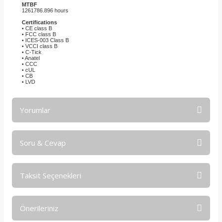
MTBF
1261786.896 hours
Certifications
• CE class B
• FCC class B
• ICES-003 Class B
• VCCI class B
• C-Tick
• Anatel
• CCC
• cUL
• CB
• LVD
Yorumlar
Soru & Cevap
Bu ürüne ilk yorumu siz yapın!
Taksit Seçenekleri
Yorum Yaz
Ürün hakkında henüz soru sorulmamış.
Önerileriniz
Soru Sor