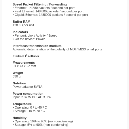
Speed ​​Packet Filtering / Forwarding
• Ethernet: 14,880 packets / second per port
• Fast Ethernet: 148,800 packets / second per port
• Gigabit Ethernet: 1488000 packets / second per port
Buffer RAM
128 KB per unit
Indicators
• Per port: Link / Activity / Speed
• On the device: Power
Interfaces transmission medium
Automatic determination of the polarity of MDI / MDIX on all ports
Fiziksel Özellikler
Measurements
91 x 73 x 22 mm
Weight
330 g
Nutrition
Power adapter 5V/1A
Power consumption
Input: 2.37 W DC, AC 3.9 W
Temperature
• Operating: 0 º to 40 º C
• Storage: -10 to 70 ° C
Humidity
• Operating: 10% to 90% (non-condensing)
• Storage: 5% to 90% (non-condensing)