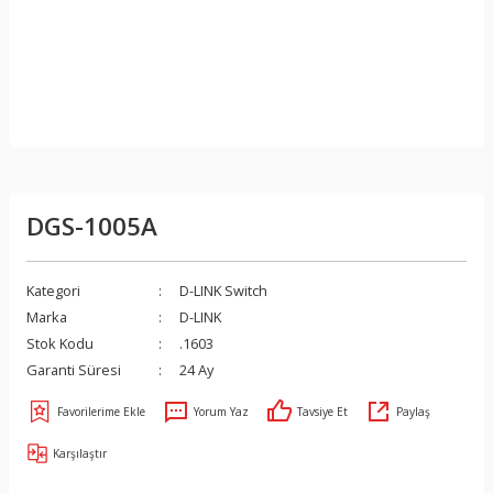
DGS-1005A
Kategori
D-LINK Switch
Marka
D-LINK
Stok Kodu
.1603
Garanti Süresi
24 Ay
Yorum Yaz
Tavsiye Et
Paylaş
Karşılaştır