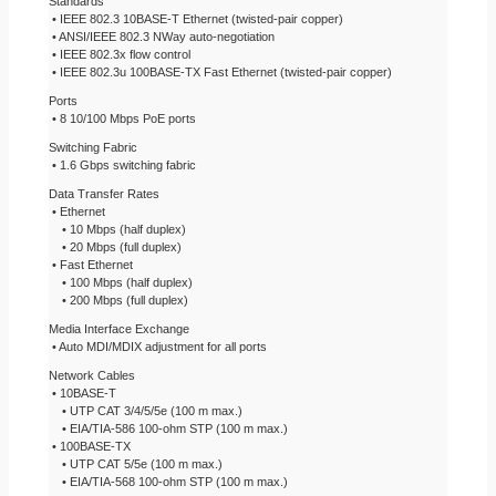
Standards
• IEEE 802.3 10BASE-T Ethernet (twisted-pair copper)
• ANSI/IEEE 802.3 NWay auto-negotiation
• IEEE 802.3x flow control
• IEEE 802.3u 100BASE-TX Fast Ethernet (twisted-pair copper)
Ports
• 8 10/100 Mbps PoE ports
Switching Fabric
• 1.6 Gbps switching fabric
Data Transfer Rates
• Ethernet
• 10 Mbps (half duplex)
• 20 Mbps (full duplex)
• Fast Ethernet
• 100 Mbps (half duplex)
• 200 Mbps (full duplex)
Media Interface Exchange
• Auto MDI/MDIX adjustment for all ports
Network Cables
• 10BASE-T
• UTP CAT 3/4/5/5e (100 m max.)
• EIA/TIA-586 100-ohm STP (100 m max.)
• 100BASE-TX
• UTP CAT 5/5e (100 m max.)
• EIA/TIA-568 100-ohm STP (100 m max.)