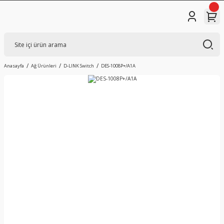
Anasayfa
Ağ Ürünleri
D-LINK Switch
DES-1008P+/A1A