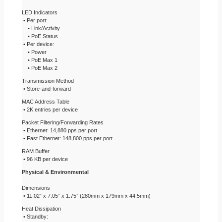
LED Indicators
• Per port:
• Link/Activity
• PoE Status
• Per device:
• Power
• PoE Max 1
• PoE Max 2
Transmission Method
• Store-and-forward
MAC Address Table
• 2K entries per device
Packet Filtering/Forwarding Rates
• Ethernet: 14,880 pps per port
• Fast Ethernet: 148,800 pps per port
RAM Buffer
• 96 KB per device
Physical & Environmental
Dimensions
• 11.02” x 7.05” x 1.75” (280mm x 179mm x 44.5mm)
Heat Dissipation
• Standby: