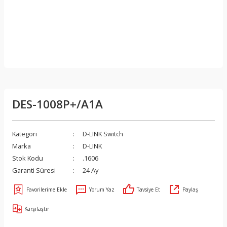
DES-1008P+/A1A
Kategori
D-LINK Switch
Marka
D-LINK
Stok Kodu
.1606
Garanti Süresi
24 Ay
Yorum Yaz
Tavsiye Et
Paylaş
Karşılaştır