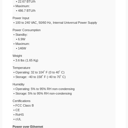
• 22.67 BTU/h
• Maximum:
• 486.7 BTU/h
Power Input
• 100 to 240 VAC, 50/60 Hz, Internal Universal Power Supply
Power Consumption
• Standby:
• 6.9W
• Maximum:
• 146W
Weight
• 3.6 lbs (1.65 Kg)
Temperature
• Operating: 32 to 104˚ F (0 to 40˚ C)
• Storage: -40 to 158˚ F (-40 to 70˚ C)
Humidity
• Operating: 5% to 95% RH non-condensing
• Storage: 5% to 95% RH non-condensing
Certifications
• FCC Class B
• CE
• RoHS
• cUL
Power over Ethernet