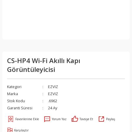
CS-HP4 Wi-Fi Akıllı Kapı
Görüntüleyicisi
Kategori
EZVIZ
Marka
EZVIZ
Stok Kodu
.6962
Garanti Süresi
24 Ay
Yorum Yaz
Tavsiye Et
Paylaş
Karşılaştır