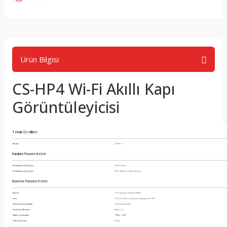
Ürün Bilgisi
CS-HP4 Wi-Fi Akıllı Kapı
Görüntüleyicisi
Teknik Özellikler
Model
CS-HP4
Kurulum Parametreleri
Destekleyici Delik Çapı
15,5 ila 50 mm
Destekleyici Kapı Çapı
35 ila 105 mm (1,38 ila 4,13 inç)
Kamera Parametreleri
Sensör
1/3" Kademeli Tarama CMOS
Lens
F2.2’de 2,0 mm, görüş açısı (diyagonal): 155°
Gündüz/Gece Anahtarı
ICR kızılötesi filtre
Kızılötesi Mesafesi
Maks. 3 m
Maks. Çözünürlük
1080p / 2MP
Video Kare Hızı
15 fps