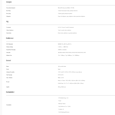
Arayüz
Depolama Arayüzü
MicroSD kart yuvası (Maks. 512 GB)
Ses Girişi
Yüksek hassasiyete sahip yerleşik mikrofon
Ses Çıkışı
Yüksek güçlü yerleşik hoparlör
Düğmeler
Kapı zili düğmesi, güç düğmesi, ekran uyandırma düğmesi
Ağ
Protokol
EZVIZ Cloud Tescilli Protokolü
Video İnterkom
Yerel ve uzak video interkom
Genel İşlev
Bulut video şifreleme ve görüntü şifreleme
Kablosuz
Wi-Fi Standardı
IEEE802.11b, 802.11g, 802.11n
Frekans Aralığı
2.4 GHz ~ 2.4835 GHz
Kanal Bant Genişliği
20 MHz'i destekler
Güvenlik
64/128 bit WEP, WPA/WPA2, WPA-PSK/WPA2-PSK, WPS
Aktarım Hızı
11b: 11 Mbps, 11g: 54 Mbps, 11n: 150 Mbps
Genel
Ekran
4,3 inç renkli ekran
Renk
Siyah
Çalışma Koşulları
-10°C ila 45°C (14°F ila 113°F), %95 nem veya daha az
Güç Kaynağı
DC5V±%10
Güç Tüketimi
Maks. 2,2 W
Ekran ve Taban: 115,5 x 85,5 x 24,5 mm (4,55 x 3,37 x 0,96 inç)
Boyut
Delikli Kapı Zili: 71 x 71 x 48,3 mm (2,80 x 2,80 x 1,90 inç)
Ağırlık
302 g (10,65 ons)
Kutudakiler
- HP4 Delikli Kapı Zili
- Panel
- Montaj Tabanı
Kutudakiler
- Güç Kablosu (1 m / 3,3 fit)
- Vidalar x 6
- Hızlı Başlangıç​Kılavuzu