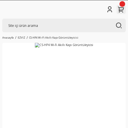
Anasayfa
EZVIZ
CS-HP4 Wi-Fi Akıllı Kapı Görüntüleyicisi