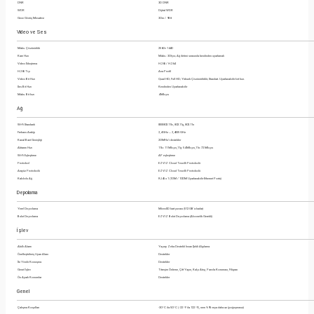
DNR
3D DNR
WDR
Dijital WDR
Gece Görüş Mesafesi
30 m / 98 ft
Video ve Ses
Maks. Çözünürlük
2560 × 1440
Kare Hızı
Maks.: 30 fps; Ağ iletimi sırasında kendinden uyarlamalı
Video Sıkıştırma
H.265 / H.264
H.265 Tip
Ana Profil
Video Bit Hızı
Quad HD; Full HD; Yüksek Çözünürlüklü; Standart. Uyarlanabilir bit hızı.
Ses Bit Hızı
Kendinden Uyarlanabilir
Maks. Bit hızı
4 Mbps
Ağ
Wi-Fi Standardı
IEEE802.11b, 802.11g, 802.11n
Frekans Aralığı
2,4 GHz ~ 2,4835 GHz
Kanal Bant Genişliği
20 MHz'i destekler
Aktarım Hızı
11b: 11 Mbps,11g: 54 Mbps,11n: 72 Mbps
Wi-Fi Eşleştirme
AP eşleştirme
Protokol
EZVIZ Cloud Tescilli Protokolü
Arayüz Protokolü
EZVIZ Cloud Tescilli Protokolü
Kablolu Ağ
RJ45 x 1 (10 M / 100 M Uyarlanabilir Ethernet Portu)
Depolama
Yerel Depolama
MicroSD kart yuvası (512 GB'a kadar)
Bulut Depolama
EZVIZ Bulut Depolama (Abonelik Gerekli)
İşlev
Akıllı Alarm
Yapay Zeka Destekli İnsan Şekli Algılama
Özelleştirilmiş Uyarı Alanı
Destekler
İki Yönlü Konuşma
Destekler
Genel İşlev
Titreşim Önleme, Çift Yayın, Kalp Atışı, Parola Koruması, Filigran
Ön Ayarlı Konumlar
Destekler
Genel
Çalışma Koşulları
-30 °C ila 50 °C ( -22 °F ila 122 °F), nem %95 veya daha az (yoğuşmasız)