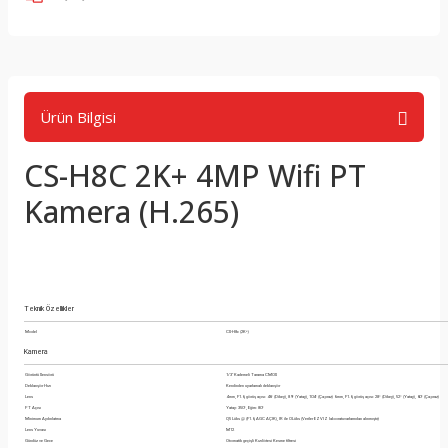
Ürün Bilgisi
CS-H8C 2K+ 4MP Wifi PT
Kamera (H.265)
Teknik Özellikler
Model
CS-H8c (2K⁺)
Kamera
Görüntü Sensörü
1/3" Kademeli Tarama CMOS
Deklanşör Hızı
Kendinden uyarlamalı deklanşör
Lens
4 mm, F1.6, görüş açısı: 46° (Dikey), 89° (Yatay), 104° (Çapraz) 6 mm, F1.6, görüş açısı: 28° (Dikey), 52° (Yatay), 60° (Çapraz)
PT Açısı
Yatay: 350°, Eğim: 80°
Minimum Aydınlatma
0,5 Lüks @ (F1.6, AGC AÇIK), IR ile 0 Lüks (Veriler EZVIZ laboratuvarlarından alınmıştır)
Lens Yuvası
M12
Gündüz ve Gece
Otomatik geçişli Kızılötesi Kesme filtresi