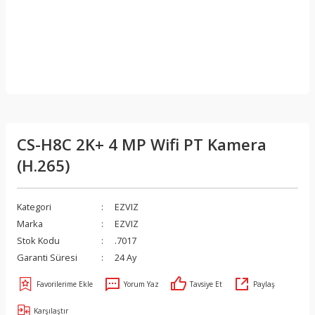
CS-H8C 2K+ 4 MP Wifi PT Kamera
(H.265)
Kategori
EZVIZ
Marka
EZVIZ
Stok Kodu
.7017
Garanti Süresi
24 Ay
Yorum Yaz
Tavsiye Et
Paylaş
Karşılaştır