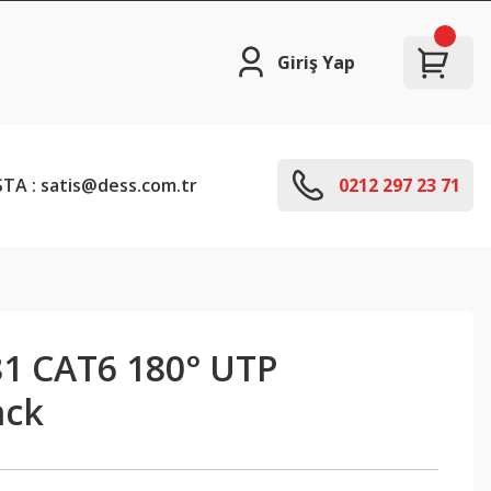
Giriş Yap
TA : satis@dess.com.tr
0212 297 23 71
1 CAT6 180° UTP
ack