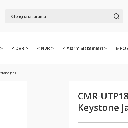
 >
< DVR >
< NVR >
< Alarm Sistemleri >
E-POS
stone Jack
CMR-UTP18
Keystone J