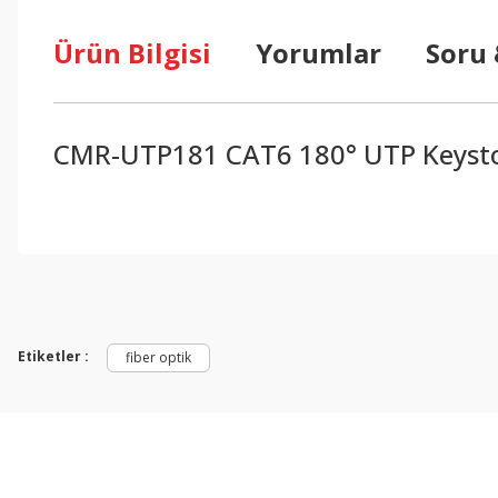
Ürün Bilgisi
Yorumlar
Soru
CMR-UTP181 CAT6 180° UTP Keysto
Bu ürünün fiyat bilgisi, resim, ürün açıklamalarında ve diğer konul
Görüş ve önerileriniz için teşekkür ederiz.
Ürün resmi kalitesiz, bozuk veya görüntülenemiyor.
Ürün açıklamasında eksik bilgiler bulunuyor.
Etiketler :
fiber optik
Ürün bilgilerinde hatalar bulunuyor.
Ürün fiyatı diğer sitelerden daha pahalı.
Bu ürüne benzer farklı alternatifler olmalı.