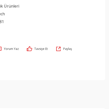
ik Ürünleri
ech
81
Yorum Yaz
Tavsiye Et
Paylaş