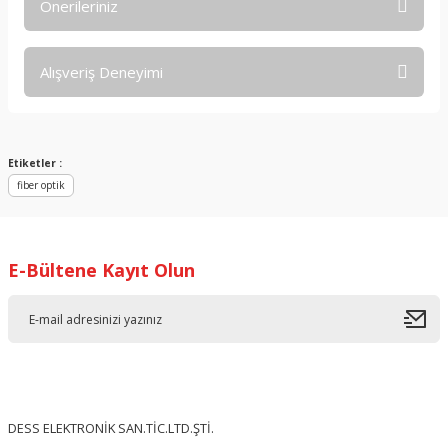
Önerileriniz
Soru Sor
Bu ürünün fiyat bilgisi, resim, ürün açıklamalarında ve diğer
Alışveriş Deneyimi
konularda yetersiz gördüğünüz noktaları öneri formunu
kullanarak tarafımıza iletebilirsiniz.
Görüş ve önerileriniz için teşekkür ederiz.
Sitemize ilk yorumu siz yapın!
Ürün resmi kalitesiz, bozuk veya görüntülenemiyor.
Etiketler :
fiber optik
Ürün açıklamasında eksik bilgiler bulunuyor.
Deneyimini Paylaş
Ürün bilgilerinde hatalar bulunuyor.
Ürün fiyatı diğer sitelerden daha pahalı.
E-Bültene Kayıt Olun
Bu ürüne benzer farklı alternatifler olmalı.
Gönder
DESS ELEKTRONİK SAN.TİC.LTD.ŞTİ.