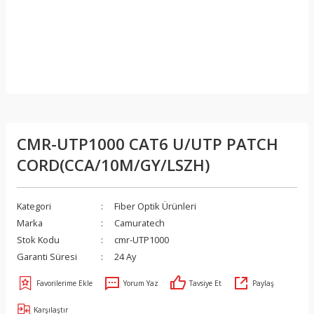
CMR-UTP1000 CAT6 U/UTP PATCH
CORD(CCA/10M/GY/LSZH)
Kategori
Fiber Optik Ürünleri
Marka
Camuratech
Stok Kodu
cmr-UTP1000
Garanti Süresi
24 Ay
Yorum Yaz
Tavsiye Et
Paylaş
Karşılaştır