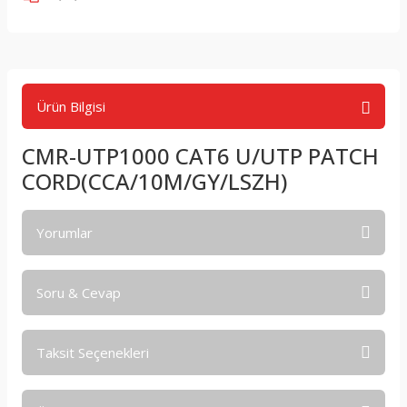
Ürün Bilgisi
CMR-UTP1000 CAT6 U/UTP PATCH
CORD(CCA/10M/GY/LSZH)
Yorumlar
Soru & Cevap
Bu ürüne ilk yorumu siz yapın!
Taksit Seçenekleri
Yorum Yaz
Ürün hakkında henüz soru sorulmamış.