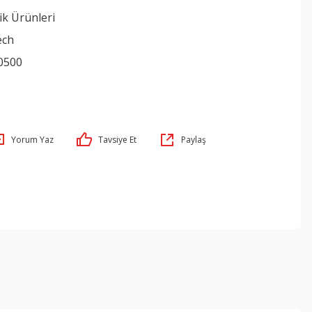
ik Ürünleri
ech
0500
Yorum Yaz
Tavsiye Et
Paylaş