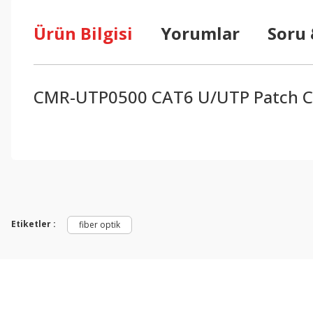
Ürün Bilgisi
Yorumlar
Soru
CMR-UTP0500 CAT6 U/UTP Patch C
Bu ürünün fiyat bilgisi, resim, ürün açıklamalarında ve diğer konul
Görüş ve önerileriniz için teşekkür ederiz.
Ürün resmi kalitesiz, bozuk veya görüntülenemiyor.
Ürün açıklamasında eksik bilgiler bulunuyor.
Etiketler :
fiber optik
Ürün bilgilerinde hatalar bulunuyor.
Ürün fiyatı diğer sitelerden daha pahalı.
Bu ürüne benzer farklı alternatifler olmalı.