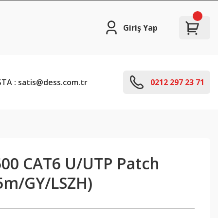
Giriş Yap
TA : satis@dess.com.tr
0212 297 23 71
00 CAT6 U/UTP Patch
5m/GY/LSZH)