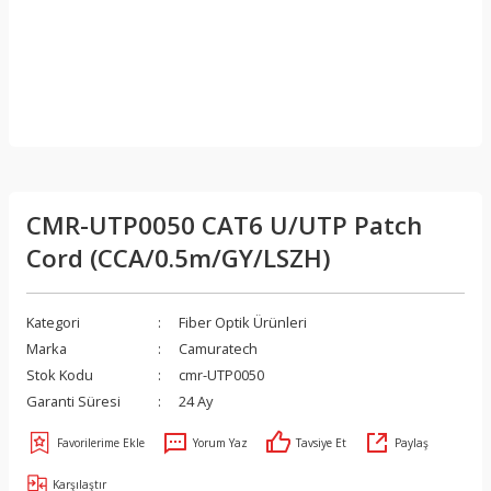
CMR-UTP0050 CAT6 U/UTP Patch
Cord (CCA/0.5m/GY/LSZH)
Kategori
Fiber Optik Ürünleri
Marka
Camuratech
Stok Kodu
cmr-UTP0050
Garanti Süresi
24 Ay
Yorum Yaz
Tavsiye Et
Paylaş
Karşılaştır