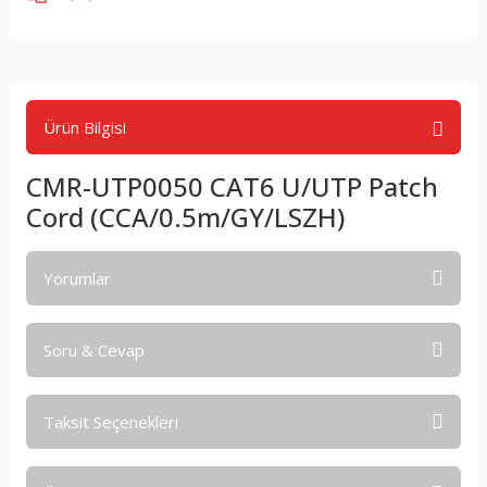
Ürün Bilgisi
CMR-UTP0050 CAT6 U/UTP Patch
Cord (CCA/0.5m/GY/LSZH)
Yorumlar
Soru & Cevap
Bu ürüne ilk yorumu siz yapın!
Taksit Seçenekleri
Yorum Yaz
Ürün hakkında henüz soru sorulmamış.