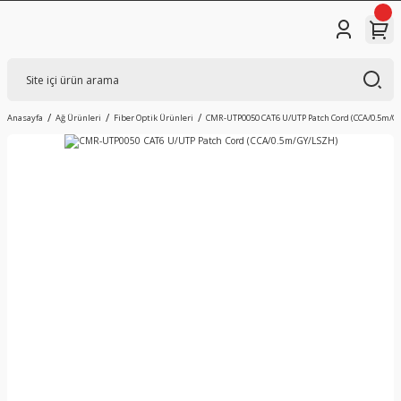
Anasayfa
Ağ Ürünleri
Fiber Optik Ürünleri
CMR-UTP0050 CAT6 U/UTP Patch Cord (CCA/0.5m/G