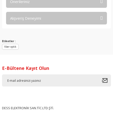
Önerileriniz
Soru Sor
Bu ürünün fiyat bilgisi, resim, ürün açıklamalarında ve diğer
Alışveriş Deneyimi
konularda yetersiz gördüğünüz noktaları öneri formunu
kullanarak tarafımıza iletebilirsiniz.
Görüş ve önerileriniz için teşekkür ederiz.
Sitemize ilk yorumu siz yapın!
Ürün resmi kalitesiz, bozuk veya görüntülenemiyor.
Etiketler :
fiber optik
Ürün açıklamasında eksik bilgiler bulunuyor.
Deneyimini Paylaş
Ürün bilgilerinde hatalar bulunuyor.
Ürün fiyatı diğer sitelerden daha pahalı.
E-Bültene Kayıt Olun
Bu ürüne benzer farklı alternatifler olmalı.
Gönder
DESS ELEKTRONİK SAN.TİC.LTD.ŞTİ.