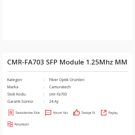
CMR-FA703 SFP Module 1.25Mhz MM
Kategori
Fiber Optik Ürünleri
Marka
Camuratech
Stok Kodu
cmr-fa703
Garanti Süresi
24 Ay
Yorum Yaz
Tavsiye Et
Paylaş
Karşılaştır