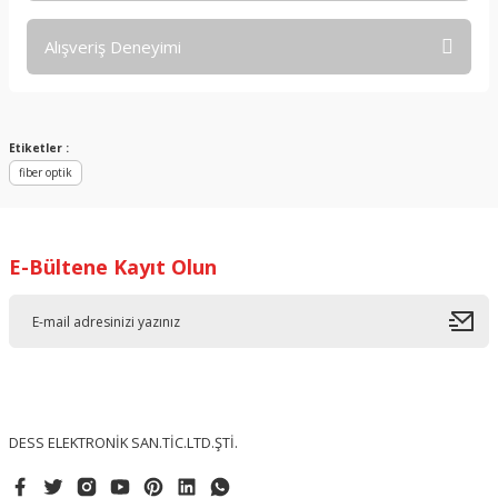
Bu ürünün fiyat bilgisi, resim, ürün açıklamalarında ve diğer
Alışveriş Deneyimi
konularda yetersiz gördüğünüz noktaları öneri formunu
kullanarak tarafımıza iletebilirsiniz.
Görüş ve önerileriniz için teşekkür ederiz.
Sitemize ilk yorumu siz yapın!
Ürün resmi kalitesiz, bozuk veya görüntülenemiyor.
Etiketler :
fiber optik
Ürün açıklamasında eksik bilgiler bulunuyor.
Deneyimini Paylaş
Ürün bilgilerinde hatalar bulunuyor.
Ürün fiyatı diğer sitelerden daha pahalı.
E-Bültene Kayıt Olun
Bu ürüne benzer farklı alternatifler olmalı.
Gönder
DESS ELEKTRONİK SAN.TİC.LTD.ŞTİ.