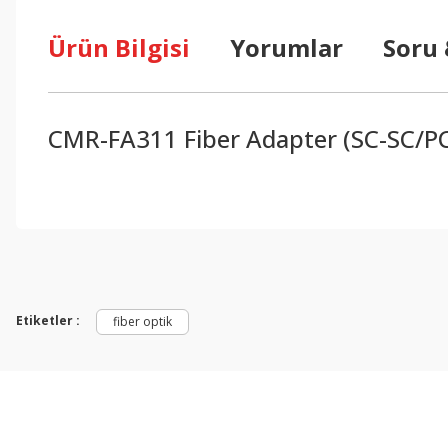
Ürün Bilgisi
Yorumlar
Soru
CMR-FA311 Fiber Adapter (SC-SC/P
Bu ürünün fiyat bilgisi, resim, ürün açıklamalarında ve diğer konul
Görüş ve önerileriniz için teşekkür ederiz.
Ürün resmi kalitesiz, bozuk veya görüntülenemiyor.
Ürün açıklamasında eksik bilgiler bulunuyor.
Etiketler :
fiber optik
Ürün bilgilerinde hatalar bulunuyor.
Ürün fiyatı diğer sitelerden daha pahalı.
Bu ürüne benzer farklı alternatifler olmalı.