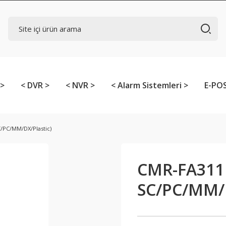
 >
< DVR >
< NVR >
< Alarm Sistemleri >
E-POS
/PC/MM/DX/Plastic)
CMR-FA311 
SC/PC/MM/D