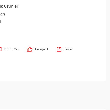
ik Ürünleri
ech
1
Yorum Yaz
Tavsiye Et
Paylaş