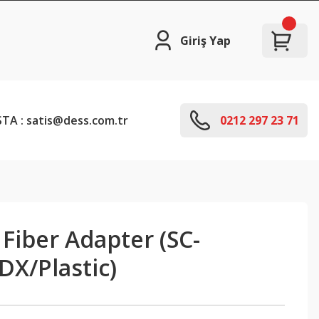
Giriş Yap
TA : satis@dess.com.tr
0212 297 23 71
Fiber Adapter (SC-
X/Plastic)