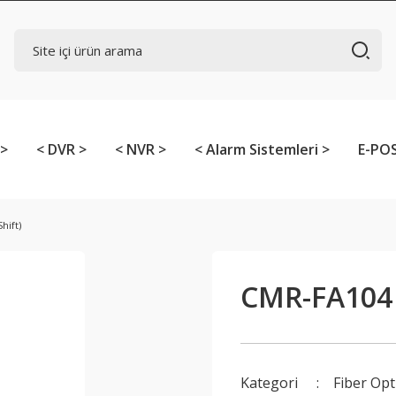
 >
< DVR >
< NVR >
< Alarm Sistemleri >
E-POS
hift)
CMR-FA104 
Kategori
Fiber Opt