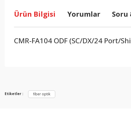
Ürün Bilgisi
Yorumlar
Soru
CMR-FA104 ODF (SC/DX/24 Port/Shi
Bu ürünün fiyat bilgisi, resim, ürün açıklamalarında ve diğer konul
Görüş ve önerileriniz için teşekkür ederiz.
Ürün resmi kalitesiz, bozuk veya görüntülenemiyor.
Ürün açıklamasında eksik bilgiler bulunuyor.
Etiketler :
fiber optik
Ürün bilgilerinde hatalar bulunuyor.
Ürün fiyatı diğer sitelerden daha pahalı.
Bu ürüne benzer farklı alternatifler olmalı.