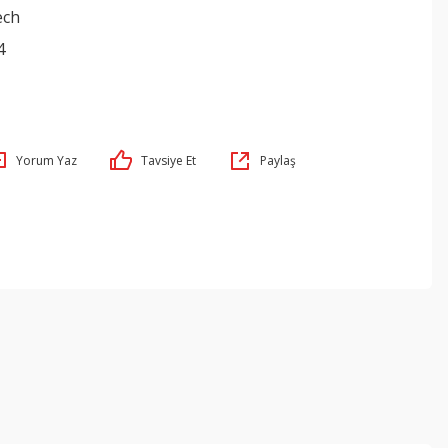
ech
4
Yorum Yaz
Tavsiye Et
Paylaş