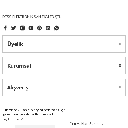
Gönder
DESS ELEKTRONİK SAN.TİC.LTD.ŞTİ.
Üyelik
Kurumsal
Alışveriş
Sitemizde kullanıcı deneyimi performansı için
gerekli olan çerezler kullanılmaktadır.
Aydınlatma Metni
2023 Copyright IdeaSoft - Tüm Hakları Saklıdır.