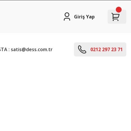
Giriş Yap
TA : satis@dess.com.tr
0212 297 23 71