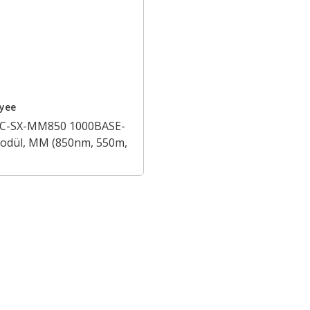
eyee
IC-SX-MM850 1000BASE-
Modül, MM (850nm, 550m,