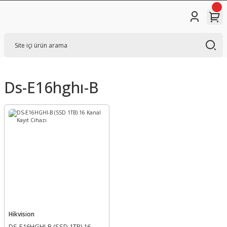
Ds-E16hghı-B
Hikvision
DS-E16HGHI-B (SSD 1TB) 16