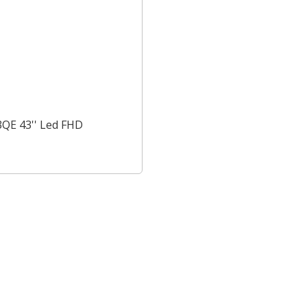
QE 43'' Led FHD