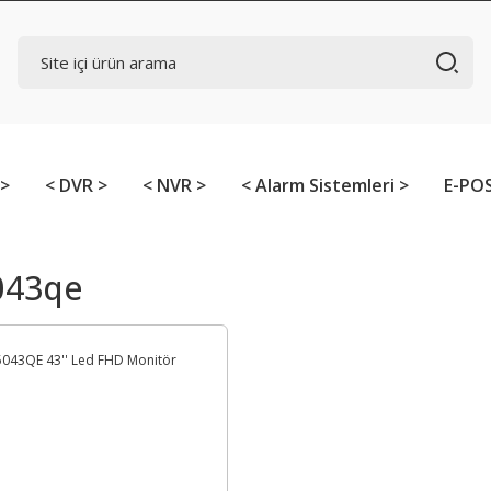
 >
< DVR >
< NVR >
< Alarm Sistemleri >
E-POS
043qe