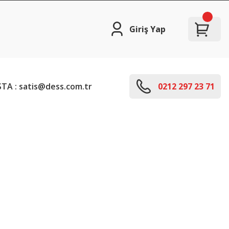
Giriş Yap
TA : satis@dess.com.tr
0212 297 23 71