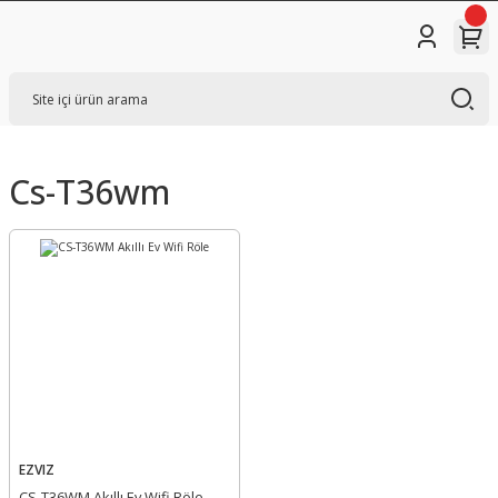
Cs-T36wm
EZVIZ
CS-T36WM Akıllı Ev Wifi Röle